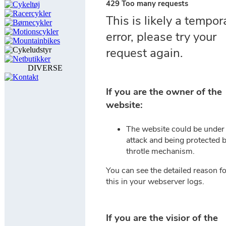
Cykeltøj
Racercykler
Børnecykler
Motionscykler
Mountainbikes
Cykeludstyr
Netbutikker
DIVERSE
Kontakt