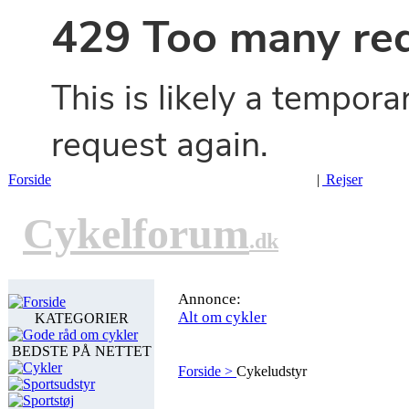
Forside
|
Rejser
Cykelforum
.dk
Annonce:
Forside
Alt om cykler
KATEGORIER
Gode råd om cykler
BEDSTE PÅ NETTET
Cykler
Forside >
Cykeludstyr
Sportsudstyr
Sportstøj